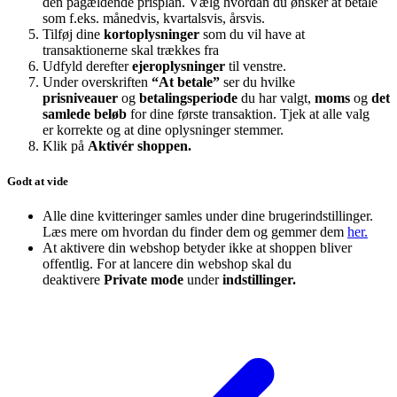
den pågældende prisplan. Vælg hvordan du ønsker at betale
som f.eks. månedvis, kvartalsvis, årsvis.
Tilføj dine
kortoplysninger
som du vil have at
transaktionerne skal trækkes fra
Udfyld derefter
ejeroplysninger
til venstre.
Under overskriften
“At betale”
ser du hvilke
prisniveauer
og
betalingsperiode
du har valgt,
moms
og
det
samlede beløb
for dine første transaktion. Tjek at alle valg
er korrekte og at dine oplysninger stemmer.
Klik på
Aktivér shoppen.
Godt at vide
Alle dine kvitteringer samles under dine brugerindstillinger.
Læs mere om hvordan du finder dem og gemmer dem
her.
At aktivere din webshop betyder ikke at shoppen bliver
offentlig. For at lancere din webshop skal du
deaktivere
Private mode
under
indstillinger.