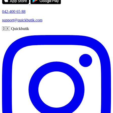
042-400 65 88
support@quickbutik.com
🇩🇰 Quickbutik