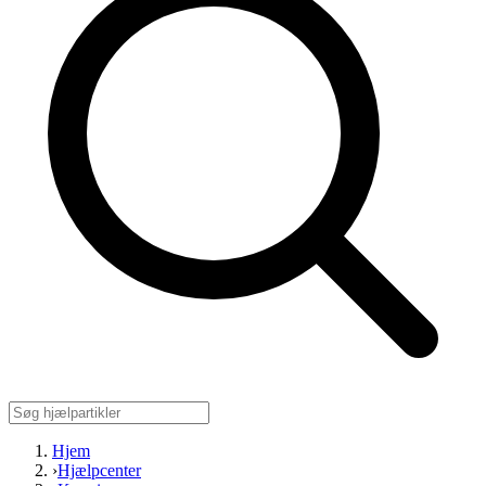
Hjem
›
Hjælpcenter