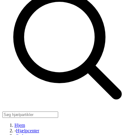
Hjem
›
Hjælpcenter