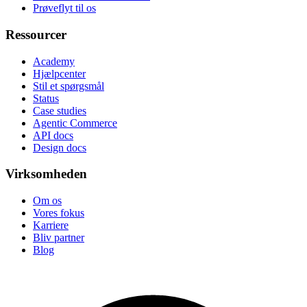
Prøveflyt til os
Ressourcer
Academy
Hjælpcenter
Stil et spørgsmål
Status
Case studies
Agentic Commerce
API docs
Design docs
Virksomheden
Om os
Vores fokus
Karriere
Bliv partner
Blog