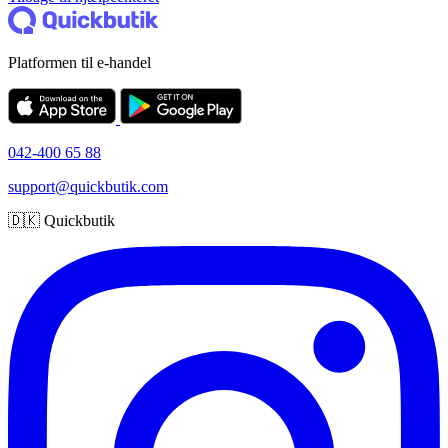
Platformen til e-handel
042-400 65 88
support@quickbutik.com
🇩🇰 Quickbutik