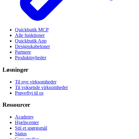
Quickbutik MCP
Alle funktioner
Quickbutik App
Designskabeloner
Partnere
Produktnyheder
Løsninger
Til nye virksomheder
Til voksende virksomheder
Prøveflyt til os
Ressourcer
Academy
Hjælpcenter
Stil et spørgsmål
Status