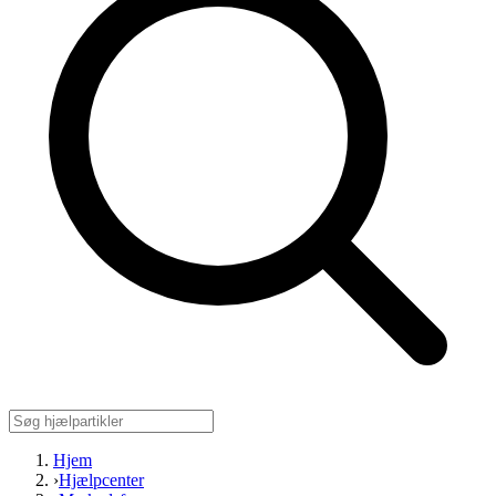
Hjem
›
Hjælpcenter