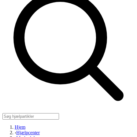
Hjem
›
Hjælpcenter