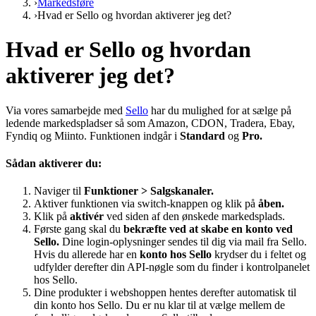
›
Markedsføre
›
Hvad er Sello og hvordan aktiverer jeg det?
Hvad er Sello og hvordan
aktiverer jeg det?
Via vores samarbejde med
Sello
har du mulighed for at sælge på
ledende markedspladser så som Amazon, CDON, Tradera, Ebay,
Fyndiq og Miinto. Funktionen indgår i
Standard
og
Pro.
Sådan aktiverer du:
Naviger til
Funktioner
>
Salgskanaler.
Aktiver funktionen via switch-knappen og klik på
åben.
Klik på
aktivér
ved siden af den ønskede markedsplads.
Første gang skal du
bekræfte ved at skabe en konto ved
Sello.
Dine login-oplysninger sendes til dig via mail fra Sello.
Hvis du allerede har en
konto hos Sello
krydser du i feltet og
udfylder derefter din API-nøgle som du finder i kontrolpanelet
hos Sello.
Dine produkter i webshoppen hentes derefter automatisk til
din konto hos Sello. Du er nu klar til at vælge mellem de