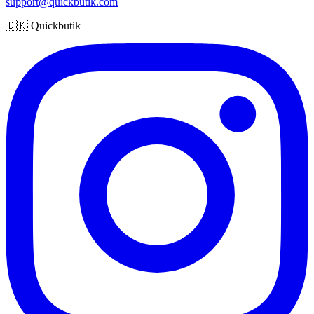
support@quickbutik.com
🇩🇰 Quickbutik