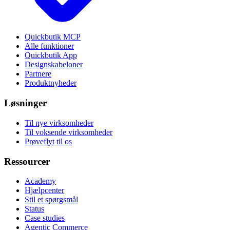
Quickbutik MCP
Alle funktioner
Quickbutik App
Designskabeloner
Partnere
Produktnyheder
Løsninger
Til nye virksomheder
Til voksende virksomheder
Prøveflyt til os
Ressourcer
Academy
Hjælpcenter
Stil et spørgsmål
Status
Case studies
Agentic Commerce