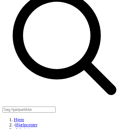
Hjem
›
Hjælpcenter