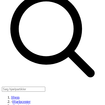
Hjem
›
Hjælpcenter