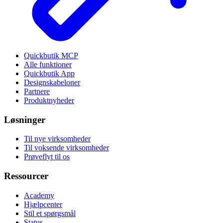
Quickbutik MCP
Alle funktioner
Quickbutik App
Designskabeloner
Partnere
Produktnyheder
Løsninger
Til nye virksomheder
Til voksende virksomheder
Prøveflyt til os
Ressourcer
Academy
Hjælpcenter
Stil et spørgsmål
Status