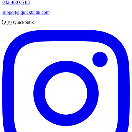
042-400 65 88
support@quickbutik.com
🇩🇰 Quickbutik