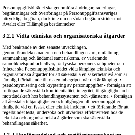
Personuppgiftsbiträdet ska genomföra ändringar, raderingar,
begränsningar och överföringar på Personuppgiftsansvariges
uttryckliga begäran, dock inte om en sådan begäran strider mot
Avtalet eller Tillämpliga bestämmelser.
3.2.1 Vidta tekniska och organisatoriska åtgärder
Med beaktande av den senaste utvecklingen,
genomförandekostnaderna och behandlingens art, omfattning,
sammanhang och ändamål samt riskerna, av varierande
sannolikhetsgrad och allvar, för fysiska personers rättigheter och
friheter ska Personuppgiftsbiträdet vidta lämpliga tekniska och
organisatoriska åtgärder för att säkerställa en säkerhetsnivå som är
lämplig i förhållande till risken inbegripet, när det är lämpligt, •
pseudonymisering och kryptering av personuppgifter • förmågan att
fortlöpande säkerställa konfidentialitet, integritet, tillgänglighet och
motståndskraft hos behandlingssystemen och -tjänsterna, • förmågan
att återställa tillgängligheten och tillgången till personuppgifter i
rimlig tid vid en fysisk eller teknisk incident, • ett förfarande för att
regelbundet testa, undersöka och utvärdera effektiviteten hos de
tekniska och organisatoriska åtgärder som ska säkerställa
behandlingens säkerhet.
3.2.2 Uppförandekod och certifieringsmekanism