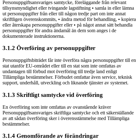
Personuppgiftsansvariges samtycke, föreläggande från relevant
tillsynsmyndighet eller tvingande lagstiftning • samla in eller lämna
ut personuppgifter från eller till någon tredje part om inte annat
skriftligen överenskommits, • ändra metod för behandling, • kopiera
eller återskapa personuppgifter eller • på något annat sätt behandla
personuppgifter för andra ändamål än dem som anges i de
dokumenterade instruktionerna.
3.1.2 Överföring av personuppgifter
Personuppgiftsbiträdet får inte överföra några personuppgifter till en
stat utanför EU-området eller till en stat som inte omfattas av
undantagen till förbud mot överföring till tredje land enligt
Tillämpliga bestämmelser. Förbudet omfattar även service, teknisk
support, underhåll, utveckling och liknande tjänster av systemet.
3.1.3 Skriftligt samtycke vid överföring
En överföring som inte omfattas av ovanstående kräver
Personuppgiftsansvariges skriftliga samtycke och ett säkerställande
av att sådan överföring sker i överensstämmelse med Tillämpliga
bestämmelser.
3.1.4 Genomförande av förändringar