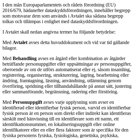
I den mån Europaparlamentets och rådets förordning (EU)
2016/679, hädanefter dataskyddsförordningen, innehåller begrepp
som motsvarar dem som används i Avtalet ska sådana begrepp
tolkas och tillämpas i enlighet med dataskyddsförordningen.
I Avtalet skall nedan angivna termer ha följande betydelse:
Med
Avtalet
avses detta huvuddokument och vid var tid gällande
bilagor.
Med
Behandling
avses en åtgärd eller kombination av åtgärder
beträffande personuppgifter eller uppsättningar av personuppgifter,
oberoende av om de utförs automatiserat eller ej, såsom insamling,
registrering, organisering, strukturering, lagring, bearbetning eller
ändring, framtagning, läsning, användning, utlämning genom
överföring, spridning eller tillhandahållande på annat sätt, justering
eller sammanförande, begränsning, radering eller förstöring.
Med
Personuppgift
avses varje upplysning som avser en
identifierad eller identifierbar fysisk person, varvid en identifierbar
fysisk person är en person som direkt eller indirekt kan identifieras
särskilt med hänvisning till en identifierare som ett namn, ett
identifikationsnummer, en lokaliseringsuppgift eller online
identifikatorer eller en eller flera faktorer som är specifika för den
fysiska personens fysiska, fysiologiska, genetiska, psykiska,