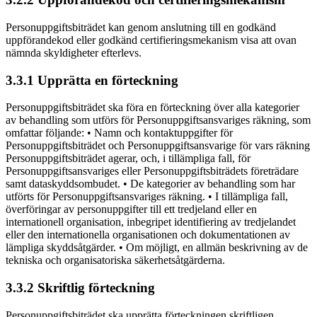
Personuppgiftsbiträdet kan genom anslutning till en godkänd
uppförandekod eller godkänd certifieringsmekanism visa att ovan
nämnda skyldigheter efterlevs.
3.3.1 Upprätta en förteckning
Personuppgiftsbiträdet ska föra en förteckning över alla kategorier
av behandling som utförs för Personuppgiftsansvariges räkning, som
omfattar följande: • Namn och kontaktuppgifter för
Personuppgiftsbiträdet och Personuppgiftsansvarige för vars räkning
Personuppgiftsbiträdet agerar, och, i tillämpliga fall, för
Personuppgiftsansvariges eller Personuppgiftsbiträdets företrädare
samt dataskyddsombudet. • De kategorier av behandling som har
utförts för Personuppgiftsansvariges räkning. • I tillämpliga fall,
överföringar av personuppgifter till ett tredjeland eller en
internationell organisation, inbegripet identifiering av tredjelandet
eller den internationella organisationen och dokumentationen av
lämpliga skyddsåtgärder. • Om möjligt, en allmän beskrivning av de
tekniska och organisatoriska säkerhetsåtgärderna.
3.3.2 Skriftlig förteckning
Personuppgiftsbiträdet ska upprätta förteckningen skriftligen,