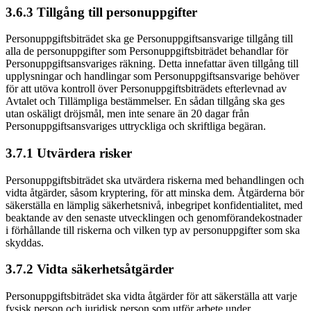
3.6.3 Tillgång till personuppgifter
Personuppgiftsbiträdet ska ge Personuppgiftsansvarige tillgång till
alla de personuppgifter som Personuppgiftsbiträdet behandlar för
Personuppgiftsansvariges räkning. Detta innefattar även tillgång till
upplysningar och handlingar som Personuppgiftsansvarige behöver
för att utöva kontroll över Personuppgiftsbiträdets efterlevnad av
Avtalet och Tillämpliga bestämmelser. En sådan tillgång ska ges
utan oskäligt dröjsmål, men inte senare än 20 dagar från
Personuppgiftsansvariges uttryckliga och skriftliga begäran.
3.7.1 Utvärdera risker
Personuppgiftsbiträdet ska utvärdera riskerna med behandlingen och
vidta åtgärder, såsom kryptering, för att minska dem. Åtgärderna bör
säkerställa en lämplig säkerhetsnivå, inbegripet konfidentialitet, med
beaktande av den senaste utvecklingen och genomförandekostnader
i förhållande till riskerna och vilken typ av personuppgifter som ska
skyddas.
3.7.2 Vidta säkerhetsåtgärder
Personuppgiftsbiträdet ska vidta åtgärder för att säkerställa att varje
fysisk person och juridisk person som utför arbete under