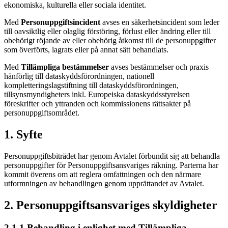
ekonomiska, kulturella eller sociala identitet.
Med
Personuppgiftsincident
avses en säkerhetsincident som leder
till oavsiktlig eller olaglig förstöring, förlust eller ändring eller till
obehörigt röjande av eller obehörig åtkomst till de personuppgifter
som överförts, lagrats eller på annat sätt behandlats.
Med
Tillämpliga bestämmelser
avses bestämmelser och praxis
hänförlig till dataskyddsförordningen, nationell
kompletteringslagstiftning till dataskyddsförordningen,
tillsynsmyndigheters inkl. Europeiska dataskyddsstyrelsen
föreskrifter och yttranden och kommissionens rättsakter på
personuppgiftsområdet.
1. Syfte
Personuppgiftsbiträdet har genom Avtalet förbundit sig att behandla
personuppgifter för Personuppgiftsansvariges räkning. Parterna har
kommit överens om att reglera omfattningen och den närmare
utformningen av behandlingen genom upprättandet av Avtalet.
2. Personuppgiftsansvariges skyldigheter
2.1.1 Behandling i enlighet med Tillämpliga