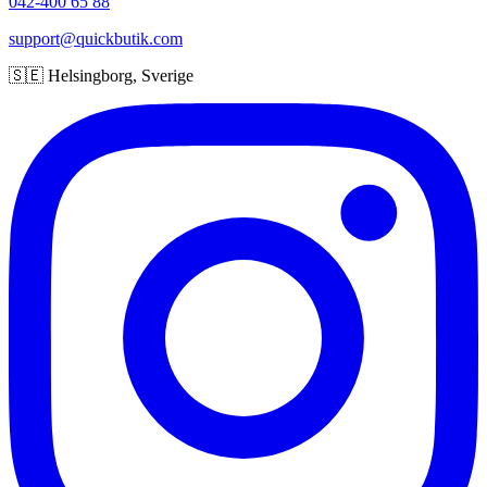
042-400 65 88
support@quickbutik.com
🇸🇪 Helsingborg, Sverige