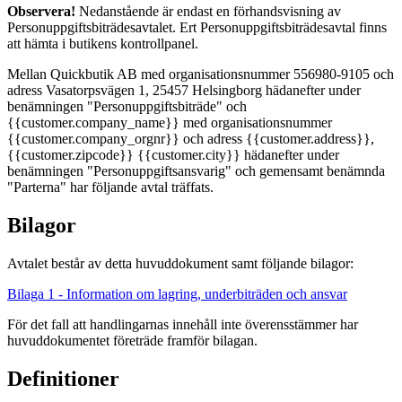
Observera!
Nedanstående är endast en förhandsvisning av
Personuppgiftsbiträdesavtalet. Ert Personuppgiftsbiträdesavtal finns
att hämta i butikens kontrollpanel.
Mellan Quickbutik AB med organisationsnummer 556980-9105 och
adress Vasatorpsvägen 1, 25457 Helsingborg hädanefter under
benämningen "Personuppgiftsbiträde" och
{{customer.company_name}} med organisationsnummer
{{customer.company_orgnr}} och adress {{customer.address}},
{{customer.zipcode}} {{customer.city}} hädanefter under
benämningen "Personuppgiftsansvarig" och gemensamt benämnda
"Parterna" har följande avtal träffats.
Bilagor
Avtalet består av detta huvuddokument samt följande bilagor:
Bilaga 1 - Information om lagring, underbiträden och ansvar
För det fall att handlingarnas innehåll inte överensstämmer har
huvuddokumentet företräde framför bilagan.
Definitioner