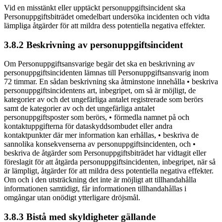
Vid en misstänkt eller upptäckt personuppgiftsincident ska
Personuppgiftsbiträdet omedelbart undersöka incidenten och vidta
lämpliga åtgärder för att mildra dess potentiella negativa effekter.
3.8.2 Beskrivning av personuppgiftsincident
Om Personuppgiftsansvarige begär det ska en beskrivning av
personuppgiftsincidenten lämnas till Personuppgiftsansvarig inom
72 timmar. En sådan beskrivning ska åtminstone innehålla • beskriva
personuppgiftsincidentens art, inbegripet, om så är möjligt, de
kategorier av och det ungefärliga antalet registrerade som berörs
samt de kategorier av och det ungefärliga antalet
personuppgiftsposter som berörs, • förmedla namnet på och
kontaktuppgifterna för dataskyddsombudet eller andra
kontaktpunkter där mer information kan erhållas, • beskriva de
sannolika konsekvenserna av personuppgiftsincidenten, och •
beskriva de åtgärder som Personuppgiftsbiträdet har vidtagit eller
föreslagit för att åtgärda personuppgiftsincidenten, inbegripet, när så
är lämpligt, åtgärder för att mildra dess potentiella negativa effekter.
Om och i den utsträckning det inte är möjligt att tillhandahålla
informationen samtidigt, får informationen tillhandahållas i
omgångar utan onödigt ytterligare dröjsmål.
3.8.3 Bistå med skyldigheter gällande