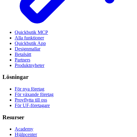
Quickbutik MCP
Alla funktioner
Quickbutik App
Designmallar
Betalsätt
Partners
Produktnyheter
Lösningar
För nya företag
För växande företag
Provflytta till oss
För UF-företagare
Resurser
Academy
Hjälpcenter