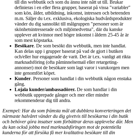
till din webbutik och som du ännu inte nått ut till. Brukar
definieras i en eller flera grupper, baserat på vissa "variabler"
som kön, ålder, utbildning, inkomst, intressen och beteenden
m.m. Säljer du t.ex. exklusiva, ekologiska hudvårdsprodukter
vänder du dig sannolikt till målgruppen "personer som är
skönhetsintresserade och miljömedvetna", där du kanske
upplever att kvinnor med högre inkomst i åldern 25-45 år är
som mest köpstarka.
Besökare
. De som besökt din webbutik, men inte handlat.
Kan delas upp i grupper baserat på vad de gjort i butiken
och/eller hur engagerade de varit. Det är t.ex. vanligt att rikta
marknadsföring (ofta påminnelsemail eller retargeting-
annonser) mot de besökare som lagt varor i varukorgen men
inte genomfört köpet.
Kunder
. Personer som handlat i din webbutik någon enstaka
gång.
Lojala kunder/ambassadörer.
De som handlar i din
webbutik upprepade gånger och mer eller mindre
rekommenderar dig till andra.
Exempel: Har du som främsta mål att dubblera konverteringen det
närmaste halvåret vänder du dig givetvis till besökarna i din butik
och behöver göra insatser som förbättrar deras upplevelse där. Men
du kan också jobba med marknadsföringen mot de potentiella
kunderna för att försöka få mer kvalitativa besökare till din