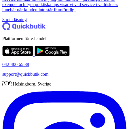
exempel och fyra praktiska tips visar vi vad service i världsklass
innebär när kunden inte står framför dig.
8 min läsning
Plattformen för e-handel
042-400 65 88
support@quickbutik.com
🇸🇪 Helsingborg, Sverige