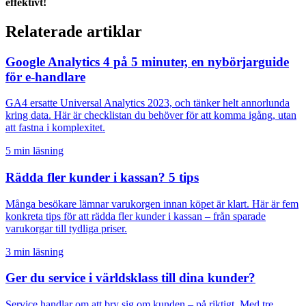
effektivt!
Relaterade artiklar
Google Analytics 4 på 5 minuter, en nybörjarguide
för e-handlare
GA4 ersatte Universal Analytics 2023, och tänker helt annorlunda
kring data. Här är checklistan du behöver för att komma igång, utan
att fastna i komplexitet.
5 min läsning
Rädda fler kunder i kassan? 5 tips
Många besökare lämnar varukorgen innan köpet är klart. Här är fem
konkreta tips för att rädda fler kunder i kassan – från sparade
varukorgar till tydliga priser.
3 min läsning
Ger du service i världsklass till dina kunder?
Service handlar om att bry sig om kunden – på riktigt. Med tre