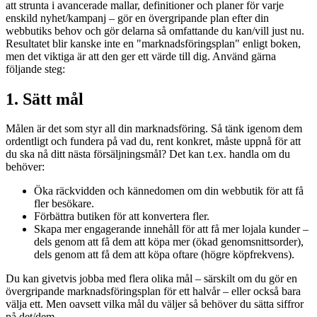
att strunta i avancerade mallar, definitioner och planer för varje
enskild nyhet/kampanj – gör en övergripande plan efter din
webbutiks behov och gör delarna så omfattande du kan/vill just nu.
Resultatet blir kanske inte en "marknadsföringsplan" enligt boken,
men det viktiga är att den ger ett värde till dig. Använd gärna
följande steg:
1. Sätt mål
Målen är det som styr all din marknadsföring. Så tänk igenom dem
ordentligt och fundera på vad du, rent konkret, måste uppnå för att
du ska nå ditt nästa försäljningsmål? Det kan t.ex. handla om du
behöver:
Öka räckvidden och kännedomen om din webbutik för att få
fler besökare.
Förbättra butiken för att konvertera fler.
Skapa mer engagerande innehåll för att få mer lojala kunder –
dels genom att få dem att köpa mer (ökad genomsnittsorder),
dels genom att få dem att köpa oftare (högre köpfrekvens).
Du kan givetvis jobba med flera olika mål – särskilt om du gör en
övergripande marknadsföringsplan för ett halvår – eller också bara
välja ett. Men oavsett vilka mål du väljer så behöver du sätta siffror
på det/dem.