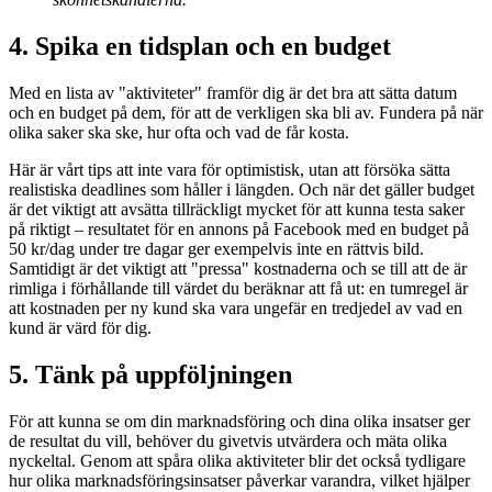
4. Spika en tidsplan och en budget
Med en lista av "aktiviteter" framför dig är det bra att sätta datum
och en budget på dem, för att de verkligen ska bli av. Fundera på när
olika saker ska ske, hur ofta och vad de får kosta.
Här är vårt tips att inte vara för optimistisk, utan att försöka sätta
realistiska deadlines som håller i längden. Och när det gäller budget
är det viktigt att avsätta tillräckligt mycket för att kunna testa saker
på riktigt – resultatet för en annons på Facebook med en budget på
50 kr/dag under tre dagar ger exempelvis inte en rättvis bild.
Samtidigt är det viktigt att "pressa" kostnaderna och se till att de är
rimliga i förhållande till värdet du beräknar att få ut: en tumregel är
att kostnaden per ny kund ska vara ungefär en tredjedel av vad en
kund är värd för dig.
5. Tänk på uppföljningen
För att kunna se om din marknadsföring och dina olika insatser ger
de resultat du vill, behöver du givetvis utvärdera och mäta olika
nyckeltal. Genom att spåra olika aktiviteter blir det också tydligare
hur olika marknadsföringsinsatser påverkar varandra, vilket hjälper