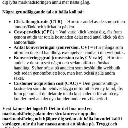
dig lyfta marknadsföringen ännu mer nästa gång.
Några grundläggande tal att hålla koll på:
Click-though-rate (CTR)
= Hur stor andel av de som sett en
annons/länk och klickat in på den.
Cost-per-click (CPC)
= Vad varje klick kostat dig, fås fram
genom att du tar totala kostnaden delat med antal klick på din
annons/länk.
Antal konverteringar (conversion, CV)
= Hur många som
utfört en önskad handling, exempelvis handlat i din webbutik.
Konverteringsgrad (conversion rate, CV rate)
= Hur stor
andel av de som sett något och sedan utfört en önskad
handling. Syftar oftast på andelen som besökt din webbutik
och sedan genomfört ett köp, men kan också gälla andra
saker.
Customer acquisition cost (CAC)
= Den genomsnittliga
kostnaden som du behöver lägga ut för att få en ny kund, fås
fram genom att du delar de totala kostnaderna för att nå nya
kunder med antalet nya kunder under en viss period.
Visst känns det logiskt? Det är det fina med en
marknadsföringsplan: den strukturerar upp din
marknadsföring och hjälper dig sedan att hålla huvudet kallt i
vardagen, när du har massa annat att tänka på. Tryggt och