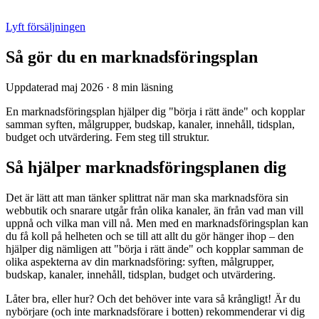
Lyft försäljningen
Så gör du en marknadsföringsplan
Uppdaterad maj 2026
·
8 min läsning
En marknadsföringsplan hjälper dig "börja i rätt ände" och kopplar
samman syften, målgrupper, budskap, kanaler, innehåll, tidsplan,
budget och utvärdering. Fem steg till struktur.
Så hjälper marknadsföringsplanen dig
Det är lätt att man tänker splittrat när man ska marknadsföra sin
webbutik och snarare utgår från olika kanaler, än från vad man vill
uppnå och vilka man vill nå. Men med en marknadsföringsplan kan
du få koll på helheten och se till att allt du gör hänger ihop – den
hjälper dig nämligen att "börja i rätt ände" och kopplar samman de
olika aspekterna av din marknadsföring: syften, målgrupper,
budskap, kanaler, innehåll, tidsplan, budget och utvärdering.
Låter bra, eller hur? Och det behöver inte vara så krångligt! Är du
nybörjare (och inte marknadsförare i botten) rekommenderar vi dig