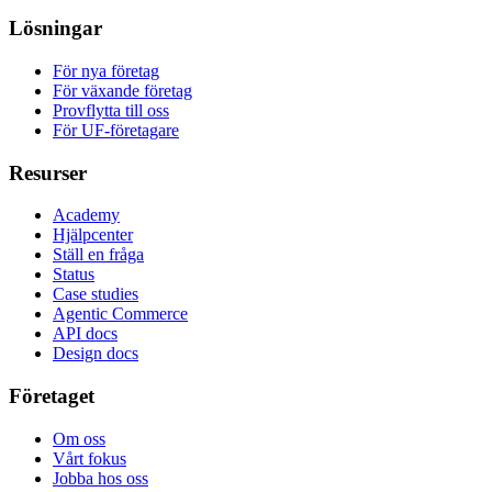
Lösningar
För nya företag
För växande företag
Provflytta till oss
För UF-företagare
Resurser
Academy
Hjälpcenter
Ställ en fråga
Status
Case studies
Agentic Commerce
API docs
Design docs
Företaget
Om oss
Vårt fokus
Jobba hos oss