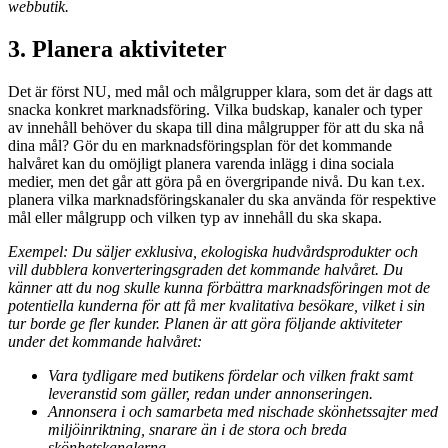
webbutik.
3. Planera aktiviteter
Det är först NU, med mål och målgrupper klara, som det är dags att
snacka konkret marknadsföring. Vilka budskap, kanaler och typer
av innehåll behöver du skapa till dina målgrupper för att du ska nå
dina mål? Gör du en marknadsföringsplan för det kommande
halvåret kan du omöjligt planera varenda inlägg i dina sociala
medier, men det går att göra på en övergripande nivå. Du kan t.ex.
planera vilka marknadsföringskanaler du ska använda för respektive
mål eller målgrupp och vilken typ av innehåll du ska skapa.
Exempel: Du säljer exklusiva, ekologiska hudvårdsprodukter och
vill dubblera konverteringsgraden det kommande halvåret. Du
känner att du nog skulle kunna förbättra marknadsföringen mot de
potentiella kunderna för att få mer kvalitativa besökare, vilket i sin
tur borde ge fler kunder. Planen är att göra följande aktiviteter
under det kommande halvåret:
Vara tydligare med butikens fördelar och vilken frakt samt
leveranstid som gäller, redan under annonseringen.
Annonsera i och samarbeta med nischade skönhetssajter med
miljöinriktning, snarare än i de stora och breda
skönhetskanalerna.