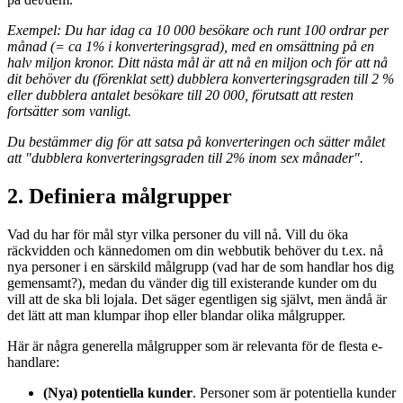
Exempel: Du har idag ca 10 000 besökare och runt 100 ordrar per
månad (= ca 1% i konverteringsgrad), med en omsättning på en
halv miljon kronor. Ditt nästa mål är att nå en miljon och för att nå
dit behöver du (förenklat sett) dubblera konverteringsgraden till 2 %
eller dubblera antalet besökare till 20 000, förutsatt att resten
fortsätter som vanligt.
Du bestämmer dig för att satsa på konverteringen och sätter målet
att "dubblera konverteringsgraden till 2% inom sex månader".
2. Definiera målgrupper
Vad du har för mål styr vilka personer du vill nå. Vill du öka
räckvidden och kännedomen om din webbutik behöver du t.ex. nå
nya personer i en särskild målgrupp (vad har de som handlar hos dig
gemensamt?), medan du vänder dig till existerande kunder om du
vill att de ska bli lojala. Det säger egentligen sig självt, men ändå är
det lätt att man klumpar ihop eller blandar olika målgrupper.
Här är några generella målgrupper som är relevanta för de flesta e-
handlare:
(Nya) potentiella kunder
. Personer som är potentiella kunder